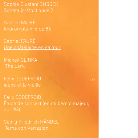
Sophia Giustani DUSSEK
Sonata (c-Moll) opus 2
Gabriel FAURÉ
Impromptu n°6 op.86
Gabriel FAURÉ
Une châtelaine en sa tour
Michail GLINK
A
The Lark
Félix GODEFROID La
jeune et la vieille
Félix GODEFROID
Étude de concert (en mi bémol majeur,
op.193)
Georg Friedrich HÄNDEL
Tema con Variazioni