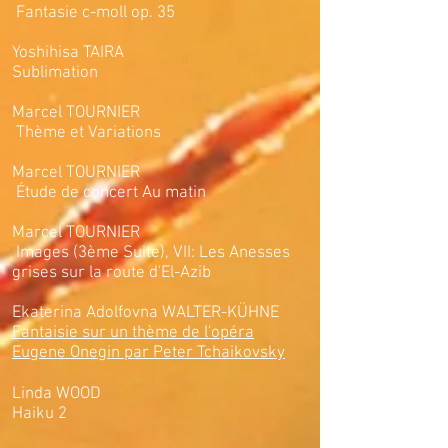
Fantasie c-moll op. 35
Yoshihisa TAIRA
Sublimation
Marcel TOURNIER
Thème et Variations
Marcel TOURNIER
Étude de concert Au matin
Marcel TOURNIER
Images (3ème Suite), VII: Les Anesses
grises sur la route d'El-Azib
Ekaterina Adolfovna WALTER-KÜHNE
Fantaisie sur un thème de l'opéra
Eugene Onegin par Peter Tchaikovsky
Linda WOOD
Haiku 2