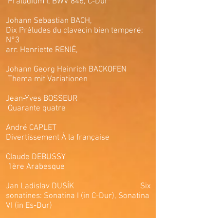
Präludium I, BWV 846, C-Dur
Johann Sebastian BACH,
Dix Préludes du clavecin bien temperé:
N°3
arr. Henriette RENIÉ,
Johann Georg Heinrich BACKOFEN
Thema mit Variationen
Jean-Yves BOSSEUR
Quarante quatre
André CAPLET
Divertissement À la française
Claude DEBUSSY
1ère Arabesque
Jan Ladislav DUSÍK Six
sonatines: Sonatina I (in C-Dur), Sonatina
VI (in Es-Dur)