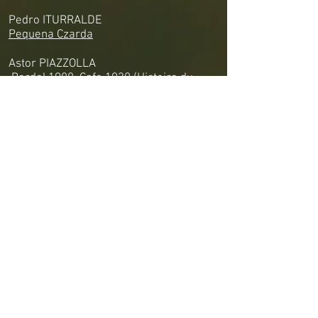
Pedro ITURRALDE
Pequena Czarda
Astor PIAZZOLLA
Bordel 1900, Cafe 1930 (Histoire du
Tango)
Orgel und Harfe:
Claude DEBUSSY
Danse sacrée et danse profane
César FRANCK
Prélude, Fugue et variation
Georg Friedrich HÄNDEL
Konzert für Harfe in B-Dur
Gustav MAHLER
Adagietto aus Symphonie Nr.5