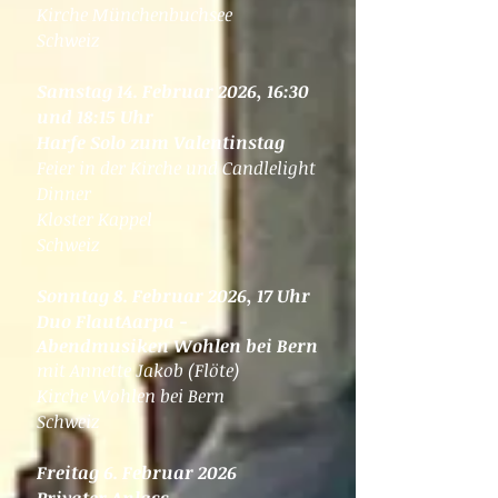
Kirche Münchenbuchsee
Schweiz
Samstag 14. Februar 2026, 16:30
und 18:15 Uhr
Harfe Solo zum Valentinstag
Feier in der Kirche und Candlelight
Dinner
Kloster Kappel
Schweiz
Sonntag​​ 8. Februar 2026, 17 Uhr
Duo FlautAarpa -
Abendmusiken
Wohlen
bei Bern
mit Annette Jakob (Flöte)
Kirche Wohlen bei Bern
Schweiz
​Freitag 6. Februar 2026