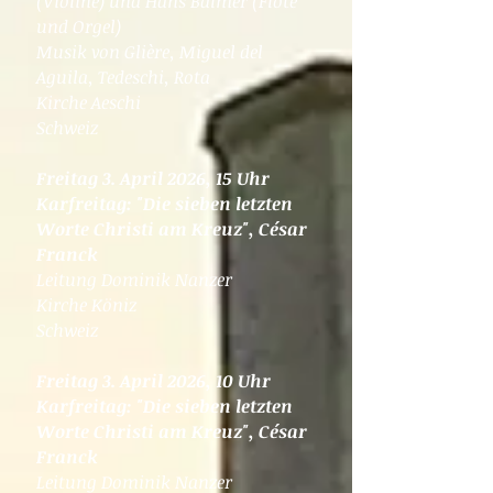
(Violine) und Hans Balmer (Flöte
und Orgel)
Musik von Glière, Miguel del
Aguila, Tedeschi, Rota
Kirche Aeschi
Schweiz
Freitag 3. April 2026, 15 Uhr
Karfreitag: "Die sieben letzten
Worte Christi am Kreuz", César
Franck
Leitung Dominik Nanzer
Kirche Köniz
Schweiz
Freitag 3. April 2026, 10 Uhr
Karfreitag: "Die sieben letzten
Worte Christi am Kreuz", César
Franck
Leitung Dominik Nanzer