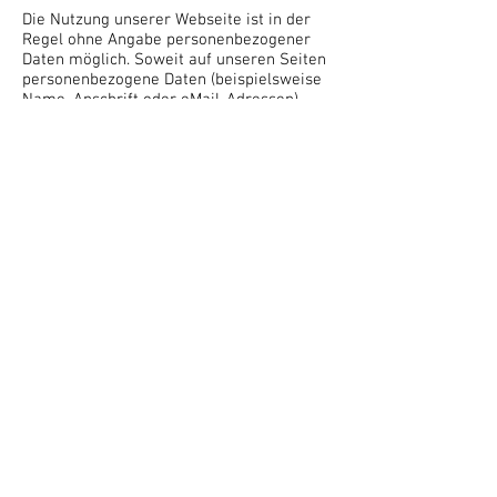
Die Nutzung unserer Webseite ist in der
Regel ohne Angabe personenbezogener
Daten möglich. Soweit auf unseren Seiten
personenbezogene Daten (beispielsweise
Name, Anschrift oder eMail-Adressen)
erhoben werden, erfolgt dies, soweit
möglich, stets auf freiwilliger Basis. Diese
Daten werden ohne Ihre ausdrückliche
Zustimmung nicht an Dritte
weitergegeben.
Wir weisen darauf hin, dass die
Datenübertragung im Internet (z.B. bei der
Kommunikation per E-Mail)
Sicherheitslücken aufweisen kann. Ein
lückenloser Schutz der Daten vor dem
Zugriff durch Dritte ist nicht möglich.
Der Nutzung von im Rahmen der
Impressumspflicht veröffentlichten
Kontaktdaten durch Dritte zur
Übersendung von nicht ausdrücklich
angeforderter Werbung und
Informationsmaterialien wird hiermit
ausdrücklich widersprochen. Die Betreiber
der Seiten behalten sich ausdrücklich